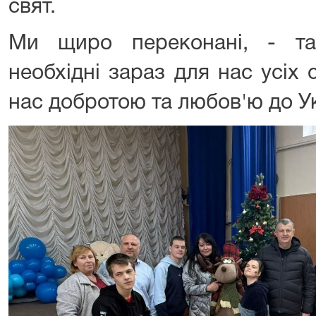
свят.
Ми щиро переконані, - так
необхідні зараз для нас усіх 
нас добротою та любов'ю до Ук