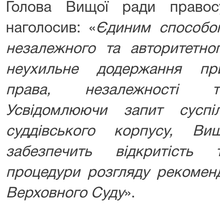
Голова Вищої ради правос
наголосив: «
Єдиним способо
незалежного та авторитетно
неухильне додержання при
права, незалежності та
Усвідомлюючи запит суспі
суддівського корпусу, В
забезпечить відкритість 
процедури розгляду рекоменд
Верховного Суду
».