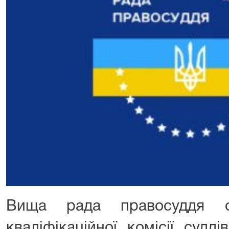
Вища рада правосуддя о
кваліфікаційної комісії судд