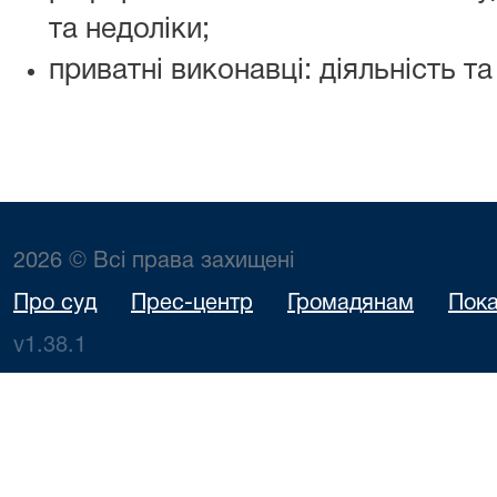
та недоліки;
приватні виконавці: діяльність т
2026 © Всі права захищені
Про суд
Прес-центр
Громадянам
Пока
v1.38.1