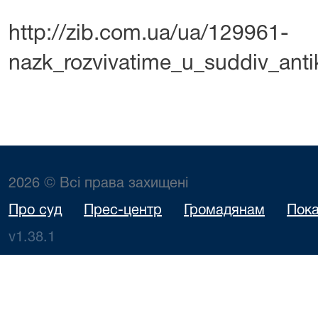
http://zib.com.ua/ua/129961-
nazk_rozvivatime_u_suddiv_anti
2026 © Всі права захищені
Про суд
Прес-центр
Громадянам
Пока
v1.38.1