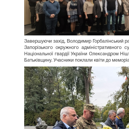
Завершуючи захід, Володимир Горбалінський р
Запорізького окружного адміністративного 
Національної гвардії України Олександром Ніш
Батьківщину. Учасники поклали квіти до меморіа