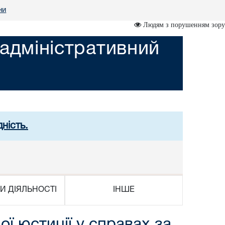
ни
Людям з порушенням зору
адміністративний
ність.
И ДІЯЛЬНОСТІ
ІНШЕ
ї юстиції у справах за