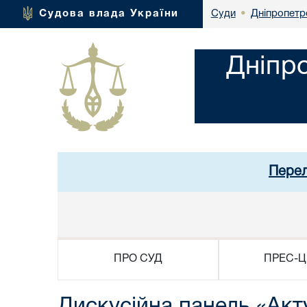
Дніпропетр
Судова влада України
Суди
•
Дніпр
Перел
ПРО СУД
ПРЕС-Ц
Дискусійна панель «Акту