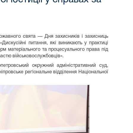
ержавного свята — Дня захисників і захисниць
«Дискусійні питання, які виникають у практиці
орм матеріального та процесуального права під
частю військовослужбовців».
опетровський окружний адміністративний суд,
ніпровське регіональне відділення Національної