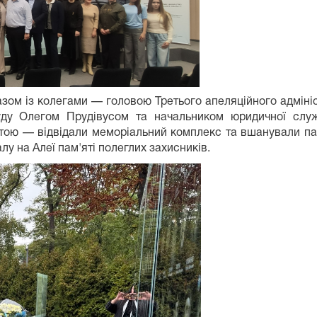
азом із колегами — головою Третього апеляційного адміні
суду Олегом Прудівусом та начальником юридичної служ
тою — відвідали меморіальний комплекс та вшанували пам
лу на Алеї пам'яті полеглих захисників.