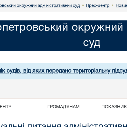
овський окружний адміністративний суд
Прес-центр
Нови
•
•
опетровський окружний 
суд
ік судів, від яких передано територіальну підсуд
ЕНТР
ГРОМАДЯНАМ
ПОКАЗНИК
альні питання адміністративно