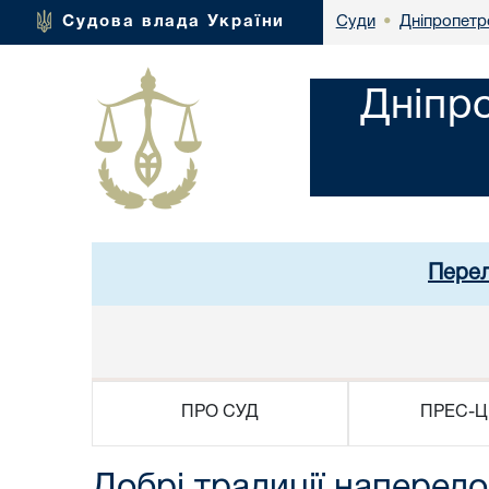
Дніпропетр
Судова влада України
Суди
•
Дніпр
Перел
ПРО СУД
ПРЕС-Ц
Добрі традиції наперед