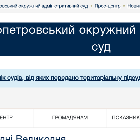
овський окружний адміністративний суд
Прес-центр
Нови
•
•
опетровський окружний 
суд
ік судів, від яких передано територіальну підсуд
ЕНТР
ГРОМАДЯНАМ
ПОКАЗНИК
одні Великодня