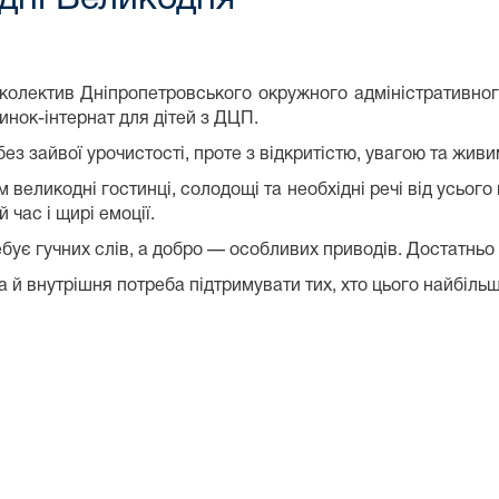
колектив Дніпропетровського окружного адміністративног
инок-інтернат для дітей з ДЦП.
без зайвої урочистості, проте з відкритістю, увагою та жив
м великодні гостинці, солодощі та необхідні речі від усьог
час і щирі емоції.
ребує гучних слів, а добро — особливих приводів. Достатнь
а й внутрішня потреба підтримувати тих, хто цього найбіль