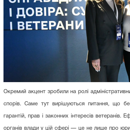
Окремий акцент зробили на ролі адміністративни
спорів. Саме тут вирішуються питання, що бе
гарантій, прав і законних інтересів ветеранів. 
органів влади у цій сфері — це не лише про юри