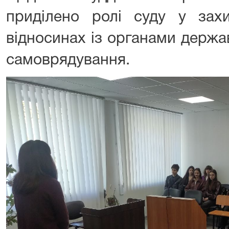
приділено ролі суду у зах
відносинах із органами держа
самоврядування.