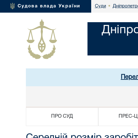
Дніпропетр
Судова влада України
Суди
•
Дніпр
Перел
ПРО СУД
ПРЕС-Ц
Середній розмір заробі