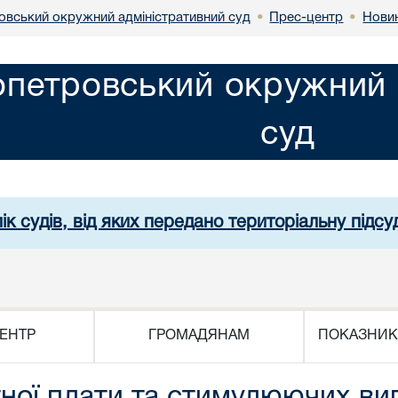
овський окружний адміністративний суд
Прес-центр
Нови
•
•
опетровський окружний 
суд
ік судів, від яких передано територіальну підсуд
ЕНТР
ГРОМАДЯНАМ
ПОКАЗНИК
тної плати та стимулюючих ви