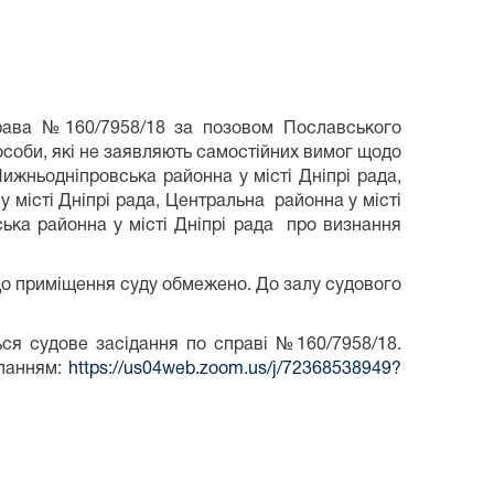
права №160/7958/18 за позовом Пославського
соби, які не заявляють самостійних вимог щодо
ижньодніпровська районна у місті Дніпрі рада,
у місті Дніпрі рада, Центральна районна у місті
ська районна у місті Дніпрі рада про визнання
до приміщення суду обмежено. До залу судового
ься судове засідання по справі №160/7958/18.
иланням:
https://us04web.zoom.us/j/72368538949?