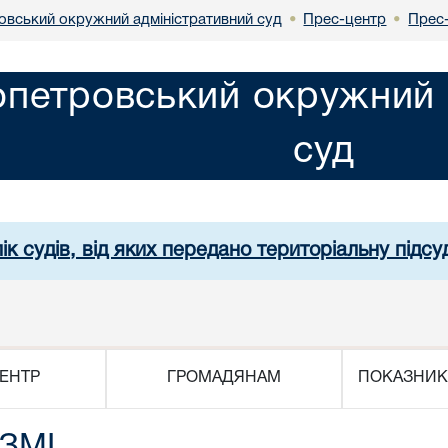
овський окружний адміністративний суд
Прес-центр
Прес-
•
•
опетровський окружний 
суд
ік судів, від яких передано територіальну підсуд
ЕНТР
ГРОМАДЯНАМ
ПОКАЗНИК
 ЗМІ