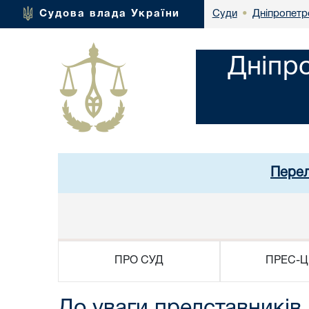
Дніпропетр
Судова влада України
Суди
•
Дніпр
Перел
ПРО СУД
ПРЕС-Ц
До уваги представників