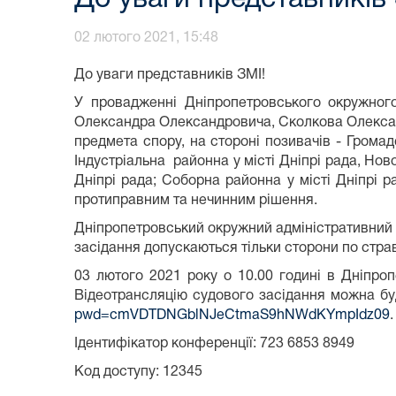
02 лютого 2021, 15:48
До уваги представників ЗМІ!
У провадженні Дніпропетровського окружног
Олександра Олександровича, Сколкова Олександ
предмета спору, на стороні позивачів - Грома
Індустріальна районна у місті Дніпрі рада, Нов
Дніпрі рада; Соборна районна у місті Дніпрі 
протиправним та нечинним рішення.
Дніпропетровський окружний адміністративний 
засідання допускаються тільки сторони по страв
03 лютого 2021 року о 10.00 годині в Дніпро
Відеотрансляцію судового засідання можна б
pwd=cmVDTDNGblNJeCtmaS9hNWdKYmpIdz09
.
Ідентифікатор конференції: 723 6853 8949
Код доступу: 12345