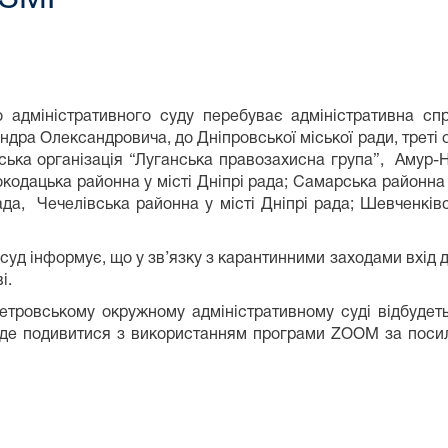
о адміністративного суду перебуває адміністративна с
ра Олександровича, до Дніпровської міської ради, треті о
дська організація “Луганська правозахисна група”, Амур-Н
окодацька районна у місті Дніпрі рада; Самарська районна 
рада, Чечелівська районна у місті Дніпрі рада; Шевченків
суд інформує, що у зв’язку з карантинними заходами вхід 
і.
петровському окружному адміністративному суді відбудет
уде подивитися з використанням програми ZOOM за пос